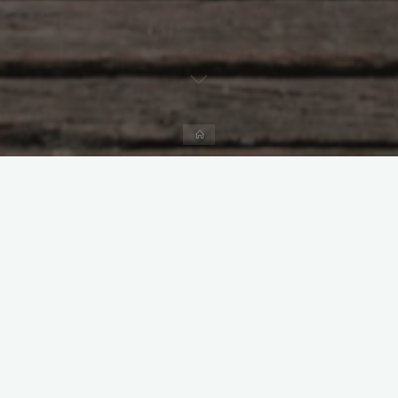
Accueil
Mobile : +33 613555413
Mail : contact@opsymum.fr
Le cabinet est situé au 27, rue Pressensé à Leforest, en rez de
chaussée. Il est adapté aux personnes à mobilité réduite. Un
parking public se situe à une cinquantaine de mètres. La gare
de Leforest se trouve à une vingtaine de minutes de marche.
D’autres professionnels exercent au même endroit :
sophrologue (Laetitia BLONDEL), ergothérapeutes (Sophie