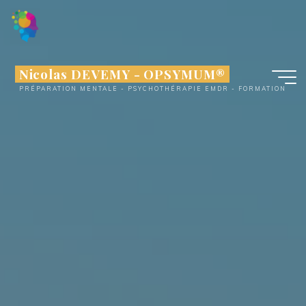
Aller
au
contenu
Nicolas DEVEMY - OPSYMUM®
PRÉPARATION MENTALE - PSYCHOTHÉRAPIE EMDR - FORMATION