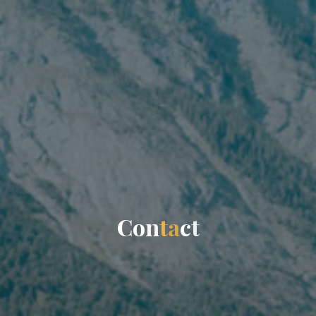
C
o
n
t
a
c
t