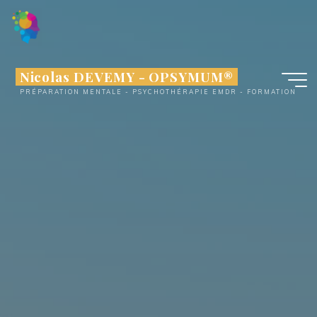
Aller
au
contenu
Nicolas DEVEMY - OPSYMUM®
PRÉPARATION MENTALE - PSYCHOTHÉRAPIE EMDR - FORMATION